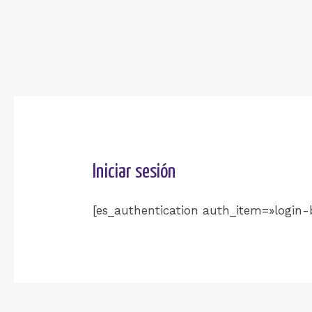
Ir
al
contenido
Iniciar sesión
[es_authentication auth_item=»login-