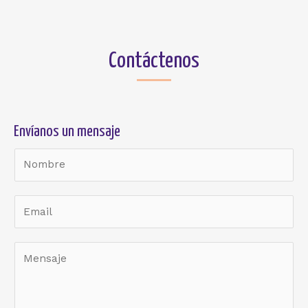
Contáctenos
Envíanos un mensaje
N
a
m
e
*
M
e
s
s