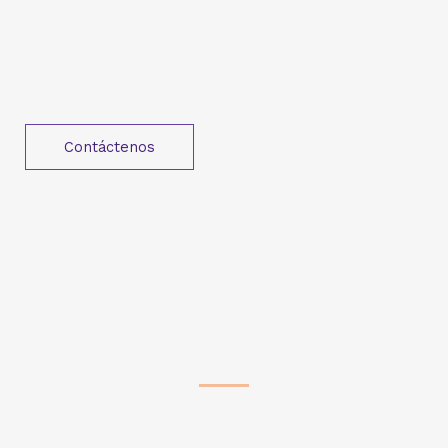
experiencia de más de 20 años dedicados
exclusivamente a la venta y miles de clientes
satisfechos son nuestra mejor carta de
presentación.
Contáctenos
Estamos aquí para ayudarte
¿Qué estás buscando?