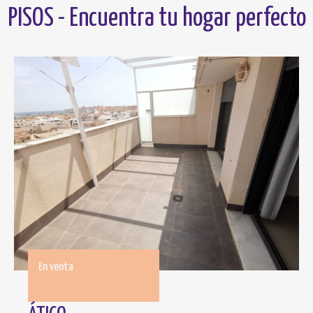
k
PISOS - Encuentra tu hogar perfecto
En venta